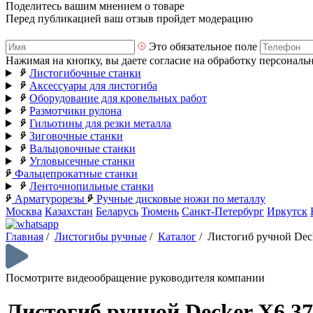
Поделитесь вашим мнением о товаре
Перед публикацией ваш отзыв пройдет модерацию
Это обязательное поле
Нажимая на кнопку, вы даете согласие на обработку персональ
Листогибочные станки
Аксессуары для листогиба
Оборудование для кровельных работ
Размотчики рулона
Гильотины для резки металла
Зиговочные станки
Вальцовочные станки
Угловысечные станки
Фальцепрокатные станки
Ленточнопильные станки
Арматурорезы
Ручные дисковые ножи по металлу
Москва
Казахстан
Беларусь
Тюмень
Санкт-Петербург
Иркутск
Главная
/
Листогибы ручные
/
Каталог
/
Листогиб ручной Dec
Посмотрите видеообращение руководителя компании
Листогиб ручной Decker X6 3