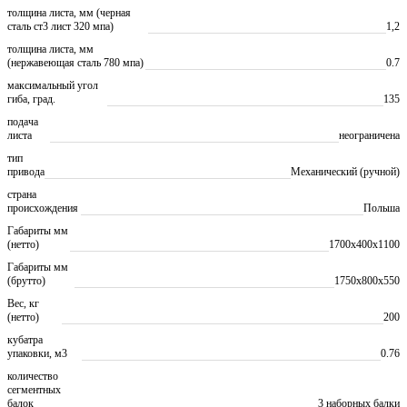
толщина листа, мм (черная
сталь ст3 лист 320 мпа)
1,2
толщина листа, мм
(нержавеющая сталь 780 мпа)
0.7
максимальный угол
гиба, град.
135
подача
листа
неограничена
тип
привода
Механический (ручной)
страна
происхождения
Польша
Габариты мм
(нетто)
1700x400x1100
Габариты мм
(брутто)
1750х800х550
Вес, кг
(нетто)
200
кубатра
упаковки, м3
0.76
количество
сегментных
балок
3 наборных балки