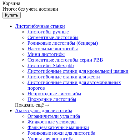
Корзина
Итого:
без учета доставки
Купить
Листогибочные станки
Листогибы ручные
Сегментные листогибы
Роликовые листогибы (бендеры)
Настольные листогибы
Мини листогибы
Сегментные листогибы серии PBB
Листогибы Stalex pbb
Листогибочные станки для кровельной шашки
Листогибочные станки для жести
Листогибочные станки для автомобильных
порогов
Непроходные листогибы
Проходные листогибы
Показать ещё
Аксессуары для листогиба
Ограничители угла гиба
Жидкостные угломеры
Фальцезакаточные машинки
Роликовые ножи для листогиба
Упоры для листогиба