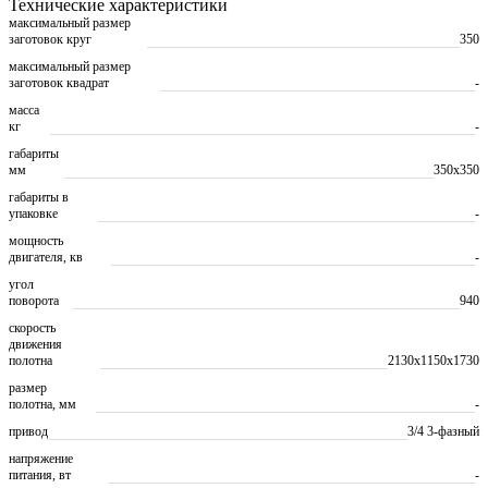
Технические характеристики
максимальный размер
заготовок круг
350
максимальный размер
заготовок квадрат
-
масса
кг
-
габариты
мм
350х350
габариты в
упаковке
-
мощность
двигателя, кв
-
угол
поворота
940
скорость
движения
полотна
2130х1150х1730
размер
полотна, мм
-
привод
3/4 3-фазный
напряжение
питания, вт
-