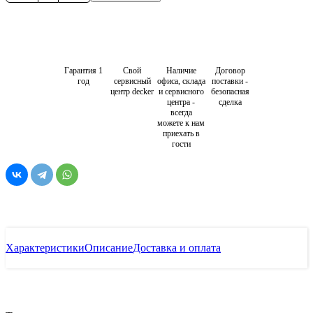
Гарантия 1
Свой
Наличие
Договор
год
сервисный
офиса, склада
поставки -
центр decker
и сервисного
безопасная
центра -
сделка
всегда
можете к нам
приехать в
гости
Характеристики
Описание
Доставка и оплата