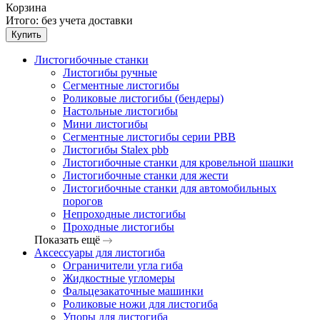
Корзина
Итого:
без учета доставки
Купить
Листогибочные станки
Листогибы ручные
Сегментные листогибы
Роликовые листогибы (бендеры)
Настольные листогибы
Мини листогибы
Сегментные листогибы серии PBB
Листогибы Stalex pbb
Листогибочные станки для кровельной шашки
Листогибочные станки для жести
Листогибочные станки для автомобильных
порогов
Непроходные листогибы
Проходные листогибы
Показать ещё
Аксессуары для листогиба
Ограничители угла гиба
Жидкостные угломеры
Фальцезакаточные машинки
Роликовые ножи для листогиба
Упоры для листогиба