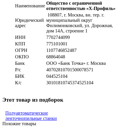
Общество с ограниченной
Наименование
ответственностью «Х-Профиль»
108807
, г. Москва,
вн. тер. г.
Юридический
муниципальный округ
адрес
Филимонковский, ул. Дорожная
,
дом 14А, строение 1
ИНН
7702744099
КПП
775101001
ОГРН
1107746852487
ОКПО
68864048
Банк
ООО «Банк Точка» г. Москва
Р/с
40702810701500078571
БИК
044525104
К/с
30101810745374525104
Этот товар из подборок
Полуавтоматические
ленточнопильные станки
Похожие товары