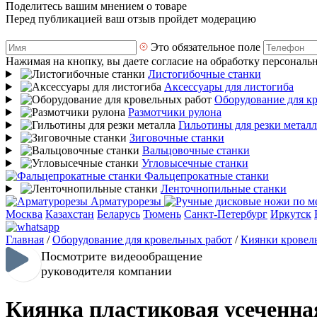
Поделитесь вашим мнением о товаре
Перед публикацией ваш отзыв пройдет модерацию
Это обязательное поле
Нажимая на кнопку, вы даете согласие на обработку персональ
Листогибочные станки
Аксессуары для листогиба
Оборудование для к
Размотчики рулона
Гильотины для резки металл
Зиговочные станки
Вальцовочные станки
Угловысечные станки
Фальцепрокатные станки
Ленточнопильные станки
Арматурорезы
Москва
Казахстан
Беларусь
Тюмень
Санкт-Петербург
Иркутск
Главная
/
Оборудование для кровельных работ
/
Киянки кровел
Посмотрите видеообращение
руководителя компании
Киянка пластиковая усеченна