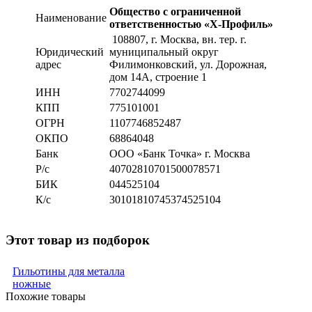
Общество с ограниченной
Наименование
ответственностью «Х-Профиль»
108807
, г. Москва,
вн. тер. г.
Юридический
муниципальный округ
адрес
Филимонковский, ул. Дорожная
,
дом 14А, строение 1
ИНН
7702744099
КПП
775101001
ОГРН
1107746852487
ОКПО
68864048
Банк
ООО «Банк Точка» г. Москва
Р/с
40702810701500078571
БИК
044525104
К/с
30101810745374525104
Этот товар из подборок
Гильотины для металла
ножные
Похожие товары