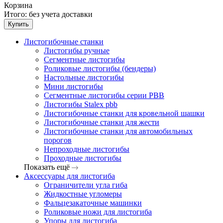
Корзина
Итого:
без учета доставки
Купить
Листогибочные станки
Листогибы ручные
Сегментные листогибы
Роликовые листогибы (бендеры)
Настольные листогибы
Мини листогибы
Сегментные листогибы серии PBB
Листогибы Stalex pbb
Листогибочные станки для кровельной шашки
Листогибочные станки для жести
Листогибочные станки для автомобильных
порогов
Непроходные листогибы
Проходные листогибы
Показать ещё
Аксессуары для листогиба
Ограничители угла гиба
Жидкостные угломеры
Фальцезакаточные машинки
Роликовые ножи для листогиба
Упоры для листогиба