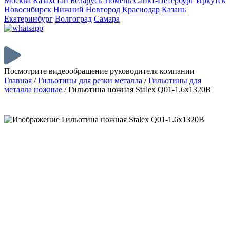
Москва
Казахстан
Беларусь
Тюмень
Санкт-Петербург
Иркутск
Новосибирск
Нижний Новгород
Краснодар
Казань
Екатеринбург
Волгоград
Самара
Посмотрите видеообращение руководителя компании
Главная
/
Гильотины для резки металла
/
Гильотины для
металла ножные
/
Гильотина ножная Stalex Q01-1.6x1320B