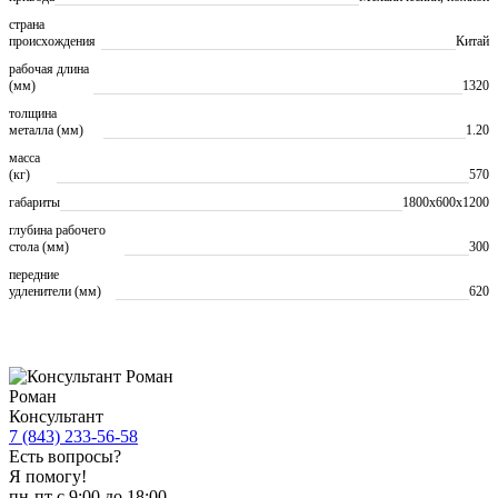
страна
происхождения
Китай
рабочая длина
(мм)
1320
толщина
металла (мм)
1.20
масса
(кг)
570
габариты
1800х600х1200
глубина рабочего
стола (мм)
300
передние
удленители (мм)
620
Роман
Консультант
7 (843) 233-56-58
Есть вопросы?
Я помогу!
пн-пт с 9:00 до 18:00