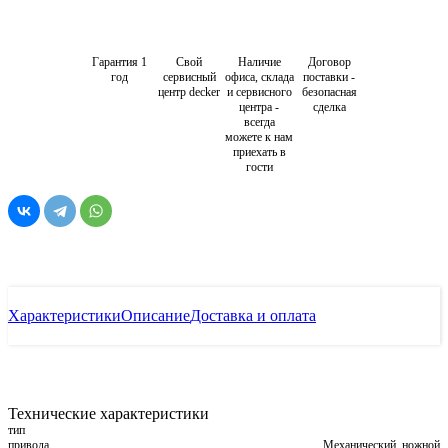
Гарантия 1
Свой
Наличие
Договор
год
сервисный
офиса, склада
поставки -
центр decker
и сервисного
безопасная
центра -
сделка
всегда
можете к нам
приехать в
гости
Характеристики
Описание
Доставка и оплата
Технические характеристики
тип
привода
Механический, ножной