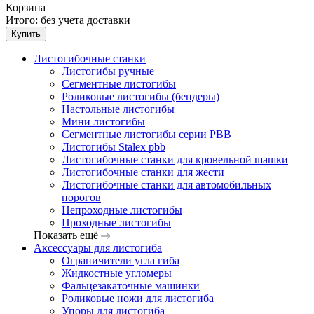
Корзина
Итого:
без учета доставки
Купить
Листогибочные станки
Листогибы ручные
Сегментные листогибы
Роликовые листогибы (бендеры)
Настольные листогибы
Мини листогибы
Сегментные листогибы серии PBB
Листогибы Stalex pbb
Листогибочные станки для кровельной шашки
Листогибочные станки для жести
Листогибочные станки для автомобильных
порогов
Непроходные листогибы
Проходные листогибы
Показать ещё
Аксессуары для листогиба
Ограничители угла гиба
Жидкостные угломеры
Фальцезакаточные машинки
Роликовые ножи для листогиба
Упоры для листогиба