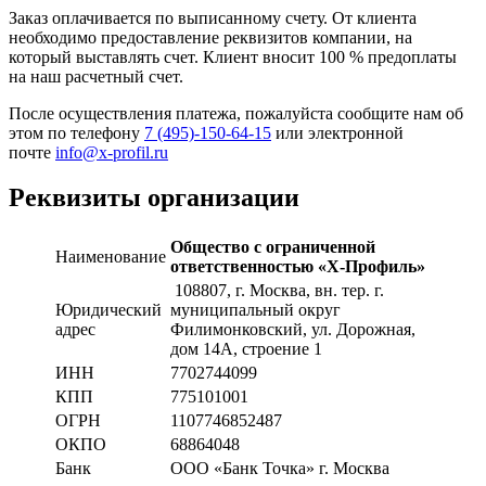
Заказ оплачивается по выписанному счету. От клиента
необходимо предоставление реквизитов компании, на
который выставлять счет. Клиент вносит 100 % предоплаты
на наш расчетный счет.
После осуществления платежа, пожалуйста сообщите нам об
этом по телефону
7 (495)-150-64-15
или электронной
почте
info@x-profil.ru
Реквизиты организации
Общество с ограниченной
Наименование
ответственностью «Х-Профиль»
108807
, г. Москва,
вн. тер. г.
Юридический
муниципальный округ
адрес
Филимонковский, ул. Дорожная
,
дом 14А, строение 1
ИНН
7702744099
КПП
775101001
ОГРН
1107746852487
ОКПО
68864048
Банк
ООО «Банк Точка» г. Москва