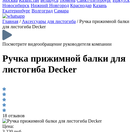
Москва
Казахстан
Беларусь
Тюмень
Санкт-Петербург
Иркутск
Новосибирск
Нижний Новгород
Краснодар
Казань
Екатеринбург
Волгоград
Самара
Главная
/
Аксессуары для листогиба
/
Ручка прижимной балки
для листогиба Decker
Посмотрите видеообращение руководителя компании
Ручка прижимной балки для
листогиба Decker
18 отзывов
Цена:
3 220 руб.